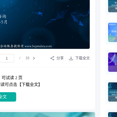
/
33
分享
下载全文
，可试读 2 页
阅读可点击【下载全文】
全文