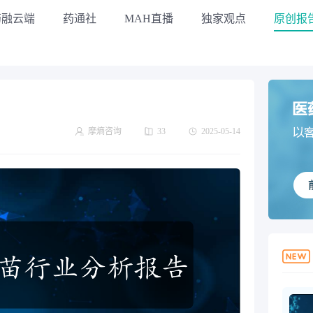
药融云端
药通社
MAH直播
独家观点
原创报
摩熵咨询
33
2025-05-14