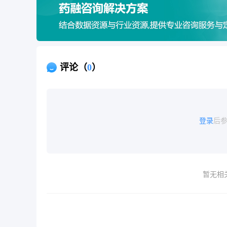
评论（
0
）
登录
后
暂无相