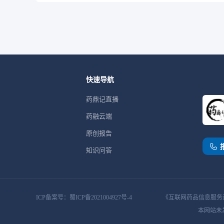
快速导航
药鼎记直播
药融云端
原创报告
知识问答
ICP备案号：蜀ICP备2021004927号-4
《互联网药品信息服务资格
本网站未