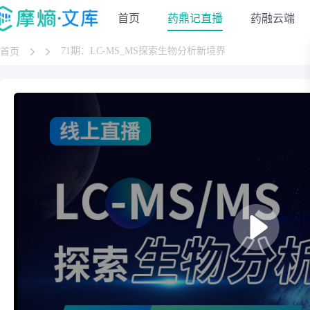
首页
药鼎记直播
药融云端
71期：LC-MS_MS探索生物分析新境界
首页