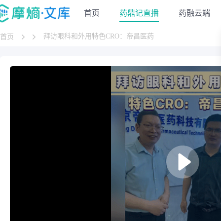
首页
药鼎记直播
药融云端
拜访眼科和外用特色CRO：帝昌医药
首页