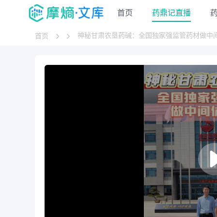
首页
药鼎记直播
神秘甘肃农垦药碱：全国独家强监管药材做中
首页