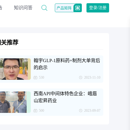
告
知识问答
登录/注册
产品矩阵
相关推荐
翰宇GLP-1原料药+制剂大单背后
的启示
530
2023-11-10
西南API中间体特色企业：峨眉
山宏昇药业
500
2023-09-07